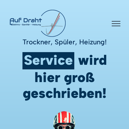
Zum
Inhalt
springen
Trockner, Spüler, Heizung!
Service
wird
hier groß
geschrieben!