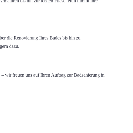
Armaturen
bis hin zur letzten Fliese
.
Nun nimmt Ihre
ber die
R
enovierung
Ihres Bades
bis hin zu
 gern dazu
.
s –
wir freuen uns auf Ihren Auftrag
zur Badsanierung in