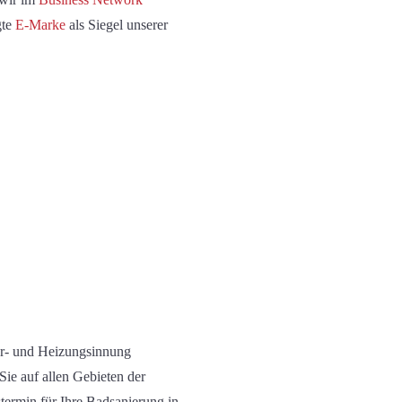
gte
E-Marke
als Siegel unserer
är- und Heizungsinnung
 Sie auf allen Gebieten
der
termin für Ihre Badsanierung in