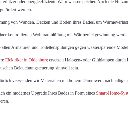
auferhitzer oder energieeffiziente Warmwasserspeicher. Auch die Nutz
gefördert werden.
mmung von Wänden, Decken und Böden Ihres Bades, um Wärmeverluste
n einer kontrollierten Wohnraumlüftung mit Wärmerückgewinnung werden 
re alten Armaturen und Toilettenspülungen gegen wassersparende Model
ere
Elektriker in Oldenburg
ersetzen Halogen- oder Glühlampen durch
ischen Beleuchtungsteuerung sinnvoll sein.
türlich verwenden wir Materialien mit hohem Dämmwert, nachhaltigen
auch ein modernes Upgrade Ihres Bades in Form eines
Smart-Home-Sys
eren.