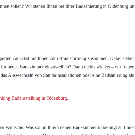
nnen sollen
?
Wir stehen Ihnen
bei
Ihre
r Badsanierung
in Oldenburg un
experten zunächst mit Ihnen zum Brainstorming zusammen. Dabei stehe
Ihr neues Badezimmer einzuweihen? Dann nichts wie los –
wir freuen
 das Auswechseln von Sanitärinstallationen oder eine Badsanierung als
king Badausstellung in Oldenburg
.
e
n
Wünsche
.
Was
soll
in
Ihrem neuen Badezimmer
unbedingt zu finden