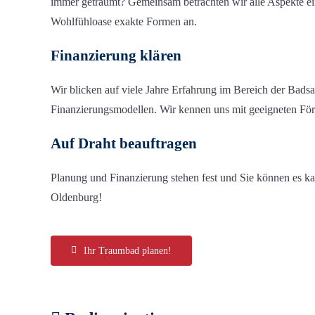
immer geträumt
?
Gemeinsam betrachten wir alle
Aspekte
e
Wohlfühloase exakte Formen an.
Finanzierung klären
Wir
blicken auf viele Jahre Erfahrung
im Bereich der
Bad
s
Finanzierungsm
odelle
n
.
Wir kennen uns mit
geeignet
en
Fö
Auf Draht beauftragen
Planung und Finanzierung stehen
fest
und Sie können es k
Oldenburg
!
Ihr Traumbad planen!