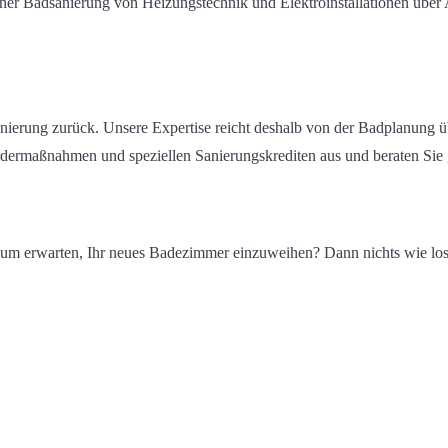
iner Badsanierung
von
Heizungstechnik
und
Elektroinstallationen
über
anierung
zurück.
Unsere Expertise reicht deshalb von der Badplanung ü
rdermaßnahmen
und speziellen Sanierungskrediten
aus
und beraten Sie
aum erwarten
,
Ihr neues Badezimmer einzuweihen? Dann nichts wie lo