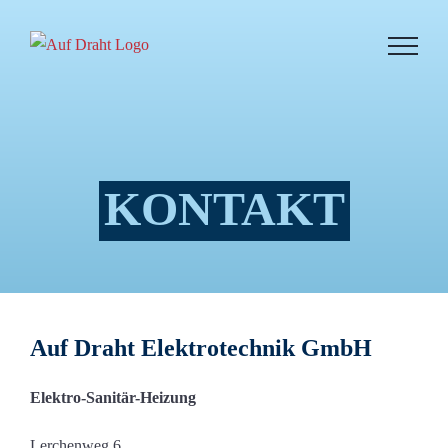
Zum
Inhalt
springen
KONTAKT
Auf Draht Elektrotechnik GmbH
Elektro-Sanitär-Heizung
Lerchenweg 6